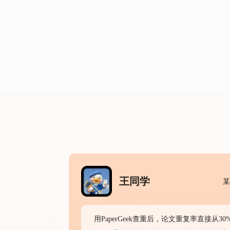
王同学
某
用PaperGeek查重后，论文重复率直接从30