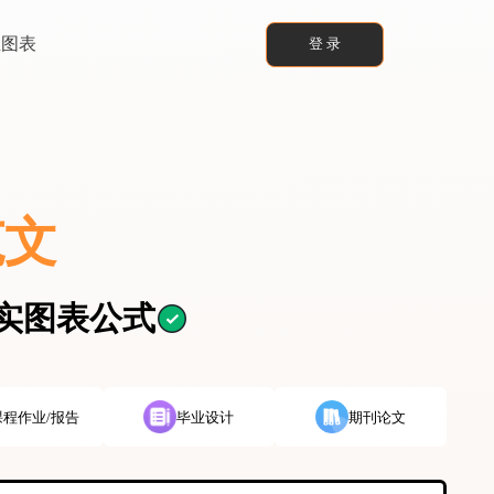
业图表
登 录
范文
真实图表公式
课程作业/报告
毕业设计
期刊论文